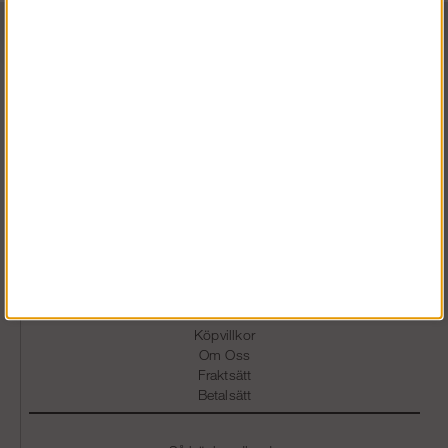
Vardagar 07.30-16.30
0586 - 53 000
info@snickarklader.se
Information
Köpvillkor
Om Oss
Fraktsätt
Betalsätt