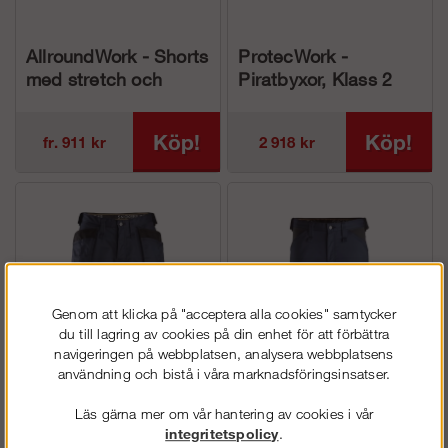
AllroundWork - Shorts
ProtecWork -
med stretch och
Piratbyxor, Klass 2
hölsterfickor (herr)
(herr)
Köp!
Köp!
fr. 911 kr
2 918 kr
Genom att klicka på "acceptera alla cookies" samtycker
du till lagring av cookies på din enhet för att förbättra
navigeringen på webbplatsen, analysera webbplatsens
användning och bistå i våra marknadsföringsinsatser.
AllroundWork - Shorts
AllroundWork - Shorts
Läs gärna mer om vår hantering av cookies i vår
med stretch och
med stretch (herr)
integritetspolicy
.
loose fit samt