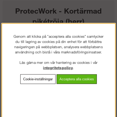
ProtecWork - Kortärmad
pikétröja (herr)
1 175
kr
Genom att klicka på "acceptera alla cookies" samtycker
du till lagring av cookies på din enhet för att förbättra
navigeringen på webbplatsen, analysera webbplatsens
Färg:
användning och bistå i våra marknadsföringsinsatser.
Storlek:
Läs gärna mer om vår hantering av cookies i vår
integritetspolicy
.
Lägg i kundvagnen
Cookie-inställningar
Acceptera alla cookies
Frakt:
Klass 2 - 149 kr ex moms
Artnr:
SW-27600400003