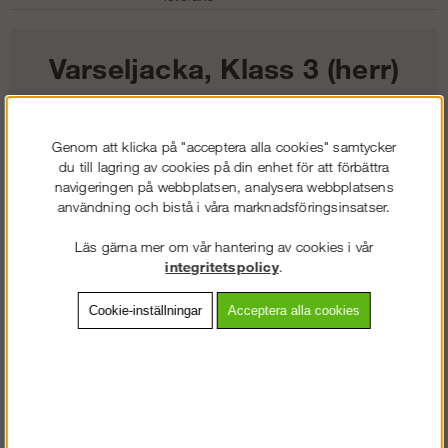
Varseljacka, Klass 3 (herr)
1 456
kr
Genom att klicka på "acceptera alla cookies" samtycker
du till lagring av cookies på din enhet för att förbättra
Färg:
navigeringen på webbplatsen, analysera webbplatsens
användning och bistå i våra marknadsföringsinsatser.
Storlek:
Läs gärna mer om vår hantering av cookies i vår
integritetspolicy
.
Lägg i kundvagnen
Cookie-inställningar
Acceptera alla cookies
Frakt:
Klass 2 - 149 kr ex moms
Artnr:
SW-16335574003