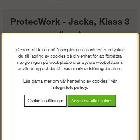
ProtecWork - Jacka, Klass 3
(herr)
Genom att klicka på "acceptera alla cookies" samtycker
3 994
kr
du till lagring av cookies på din enhet för att förbättra
navigeringen på webbplatsen, analysera webbplatsens
Färg:
användning och bistå i våra marknadsföringsinsatser.
Läs gärna mer om vår hantering av cookies i vår
Storlek:
integritetspolicy
.
Lägg i kundvagnen
Cookie-inställningar
Acceptera alla cookies
Frakt:
Klass 2 - 149 kr ex moms
Artnr:
SW-15616695003