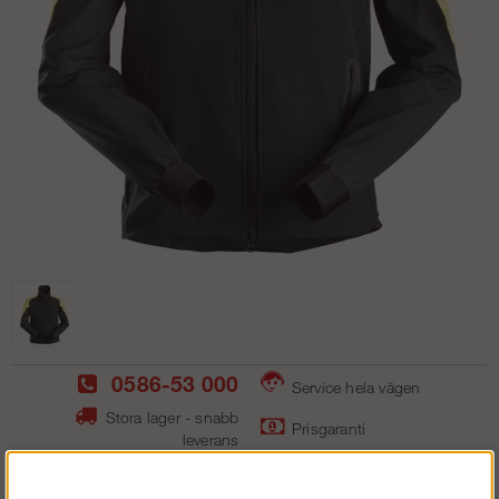
0586-53 000
Service hela vägen
Stora lager - snabb
Prisgaranti
leverans