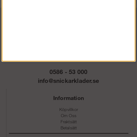
Vardagar 07.30-16.30
0586 - 53 000
info@snickarklader.se
Information
Köpvillkor
Om Oss
Fraktsätt
Betalsätt