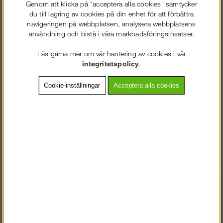
Genom att klicka på "acceptera alla cookies" samtycker
Neonjacka (herr)
du till lagring av cookies på din enhet för att förbättra
navigeringen på webbplatsen, analysera webbplatsens
användning och bistå i våra marknadsföringsinsatser.
1 689
kr
Läs gärna mer om vår hantering av cookies i vår
integritetspolicy
.
Färg:
Storlek:
Cookie-inställningar
Acceptera alla cookies
Lägg i kundvagnen
Frakt:
Klass 2 - 149 kr ex moms
Artnr:
SW-80280467003
VÄLKOMMEN TILL
Beskrivning