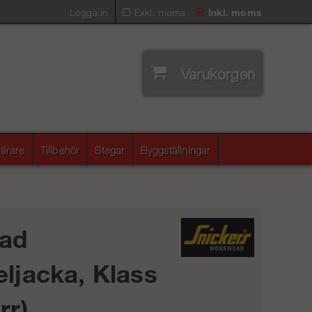
Logga in
Exkl. moms
Inkl. moms
Varukorgen
ärare
Tillbehör
Stegar
Byggställningar
ad
eljacka, Klass
rr)