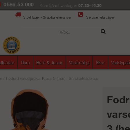
0586-53 000
Kundtjänst vardagar:
07.30-16.30
Stort lager - Snabba leveranser
Service hela vägen
elkläder
Dam
Barn & Junior
Vädertåligt
Skor
Verktygsb
or
/
Fodrad varseljacka, Klass 3 (herr) | Snickarkläder.se
Fodr
vars
3 (he