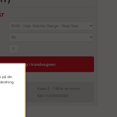
r
Lägg i kundvagnen
s på din
nvändning
Klass 2 - 149 kr ex moms
SW-11325558003
E