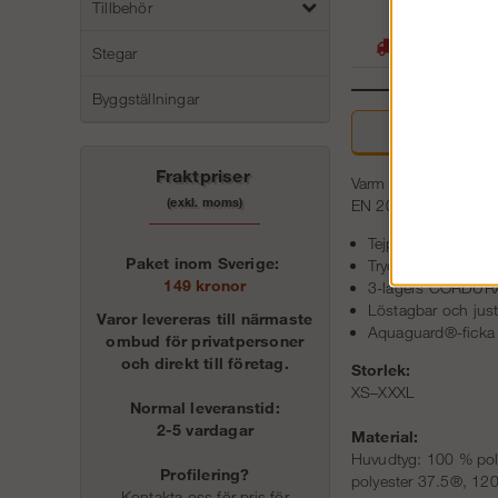
Tillbehör
05
Stora lager -
Stegar
Byggställningar
Beskri
Fraktpriser
Varm och vattentät var
(exkl. moms)
EN 20471 och ger där
Tejpade sömmar
Paket inom Sverige:
Tryckt reflex
149 kronor
3-lagers CORDURA
Löstagbar och jus
Varor levereras till närmaste
Aquaguard®-ficka 
ombud för privatpersoner
och direkt till företag.
Storlek:
XS–XXXL
Normal leveranstid:
2-5 vardagar
Material:
Huvudtyg: 100 % pol
Profilering?
polyester 37.5®, 12
Kontakta oss för pris för