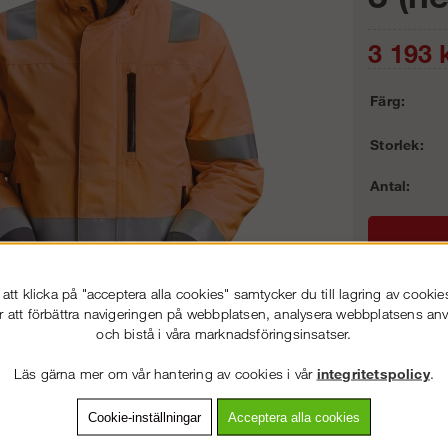
3 193
k
Färg:
Storlek:
Antal:
tt klicka på "acceptera alla cookies" samtycker du till lagring av cookie
r att förbättra navigeringen på webbplatsen, analysera webbplatsens a
och bistå i våra marknadsföringsinsatser.
Frakt:
Artnr:
Läs gärna mer om vår hantering av cookies i vår
integritetspolicy
.
VÄLKOMMEN TILL
SNICKARKLÄDER.S
VÄNLIGEN VÄLJ PRIVAT ELLER FÖRETAG NEDAN.
Cookie-inställningar
Acceptera alla cookies