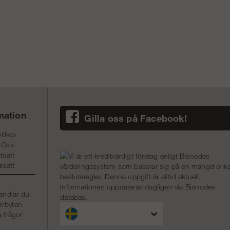
mation
Gilla oss på Facebook!
illkor
 Oss
tsätt
lsätt
andlar du
r/byten
a frågor