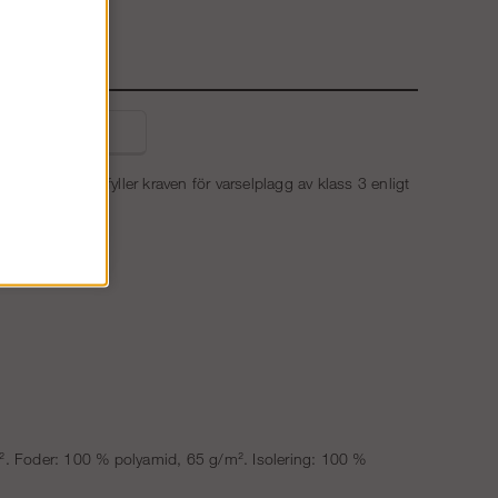
liga frågor
den. Jackan uppfyller kraven för varselplagg av klass 3 enligt
 Foder: 100 % polyamid, 65 g/m². Isolering: 100 %