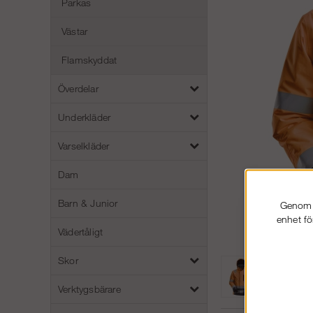
Parkas
Västar
Flamskyddat
Överdelar
Underkläder
Varselkläder
Dam
Barn & Junior
Genom a
enhet fö
Vädertåligt
Skor
Verktygsbärare