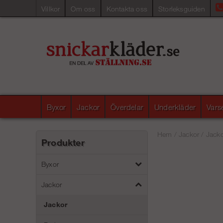
Villkor
Om oss
Kontakta oss
Storleksguiden
Byxor
Jackor
Överdelar
Underkläder
Vars
Hem
/
Jackor
/
Jack
Produkter
Byxor
Jackor
Jackor