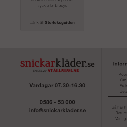
tryck eller brodyr.
Länk till
Storleksguiden
Infor
Köpv
Om
Vardagar 07.30-16.30
Frak
Beta
0586 - 53 000
Så här h
info@snickarklader.se
Reture
Vanlig