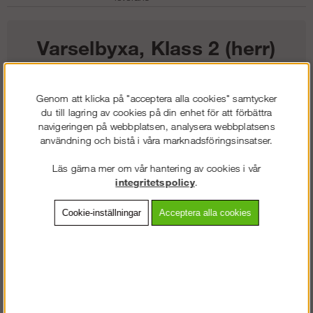
Varselbyxa, Klass 2 (herr)
1 351
kr
Genom att klicka på "acceptera alla cookies" samtycker
du till lagring av cookies på din enhet för att förbättra
Färg:
navigeringen på webbplatsen, analysera webbplatsens
användning och bistå i våra marknadsföringsinsatser.
Storlek:
Läs gärna mer om vår hantering av cookies i vår
integritetspolicy
.
Lägg i kundvagnen
Cookie-inställningar
Acceptera alla cookies
Frakt:
Klass 2 - 149 kr ex moms
Artnr:
SW-33335574040