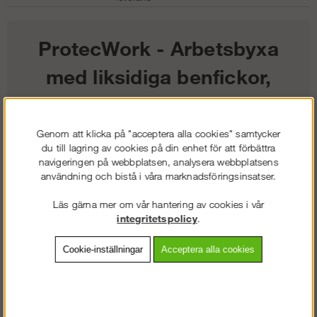
ProtecWork - Arbetsbyxa
med liksidiga benfickor,
Klass 2 (herr)
Genom att klicka på "acceptera alla cookies" samtycker
3 183
kr
du till lagring av cookies på din enhet för att förbättra
navigeringen på webbplatsen, analysera webbplatsens
användning och bistå i våra marknadsföringsinsatser.
Färg:
Läs gärna mer om vår hantering av cookies i vår
Storlek:
integritetspolicy
.
Lägg i kundvagnen
Cookie-inställningar
Acceptera alla cookies