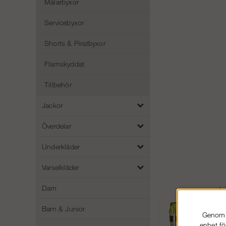
Målarbyxor
Servicebyxor
Shorts & Piratbyxor
Flamskyddat
Tillbehör
Jackor
Överdelar
Underkläder
Varselkläder
Dam
L
Barn & Junior
Genom a
enhet fö