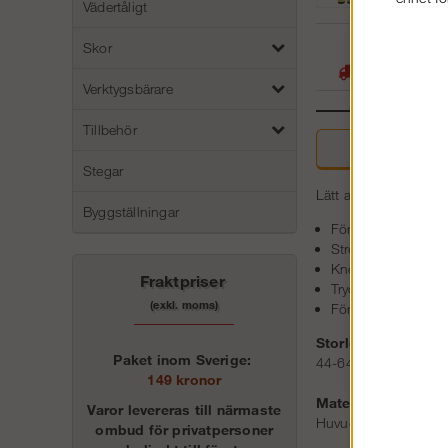
Vädertåligt
05
Skor
Stora lager -
Verktygsbärare
Tillbehör
Beskri
Stegar
Lätt arbetsbyxa som fö
Byggställningar
Förstärkt med C
Stretchig grenkil
KneeGuard™-sys
Fraktpriser
Tryckta reflexer so
(exkl. moms)
Förböjda ben
Storlek:
Paket inom Sverige:
44-64, 88-124, 146
149 kronor
Material:
Varor levereras till närmaste
Huvudtyg: 100 % pol
ombud för privatpersoner