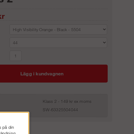
r
Lägg i kundvagnen
Klass 2 - 149 kr ex moms
SW-63325504044
s på din
nvändning