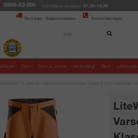
0586-53 000
Kundtjänst vardagar:
07.30-16.30
Stort lager - Snabba leveranser
Service hela vägen
elkläder
Dam
Barn & Junior
Vädertåligt
Skor
Verktygsb
rkarbyxor
/
LiteWork - Varselhantverkarbyxa+, Klass 2 | Snickarkläder.se
Lite
Vars
Klas