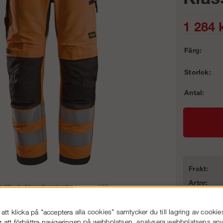
1 284
k
Färg:
Storlek:
Antal:
Frakt:
Artnr:
iteWork, Varselhantverkarbyxor+ Kl2
tt klicka på "acceptera alla cookies" samtycker du till lagring av cookie
r att förbättra navigeringen på webbplatsen, analysera webbplatsens a