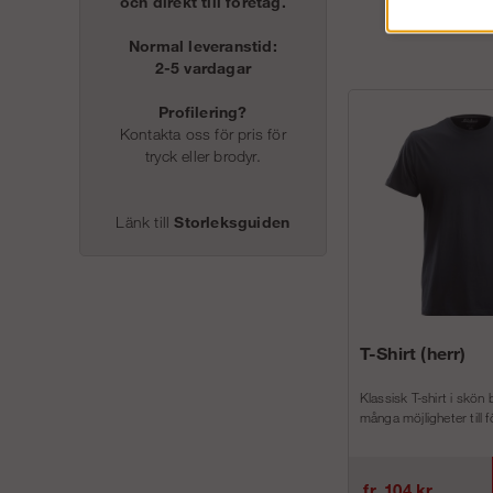
och direkt till företag.
Normal leveranstid:
2-5 vardagar
Profilering?
Kontakta oss för pris för
tryck eller brodyr.
Länk till
Storleksguiden
T-Shirt (herr)
Klassisk T-shirt i skön
många möjligheter till f
fr. 104 kr