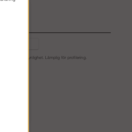
E
liga frågor
varing och god synlighet. Lämplig för profilering.
m².