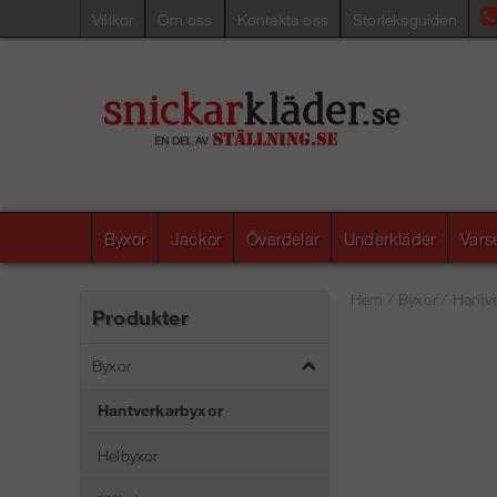
Villkor
Om oss
Kontakta oss
Storleksguiden
Byxor
Jackor
Överdelar
Underkläder
Vars
Hem
/
Byxor
/
Hantve
Produkter
Byxor
Hantverkarbyxor
Helbyxor