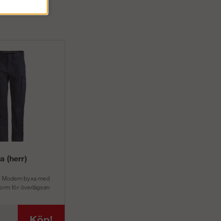
a (herr)
ck. Modern byxa med
form för överlägsen
Köp!