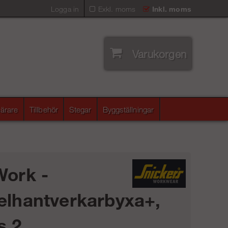
Logga in
Exkl. moms
Inkl. moms
Varukorgen
ärare
Tillbehör
Stegar
Byggställningar
Work -
elhantverkarbyxa+,
s 2