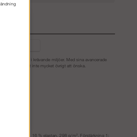
nvändning
E
liga frågor
tet och funktion i krävande miljöer. Med sina avancerade
r arbetsplagget inte mycket övrigt att önska.
 84 % polyamid, 16 % elastan, 298 g/m². Förstärkning 1: