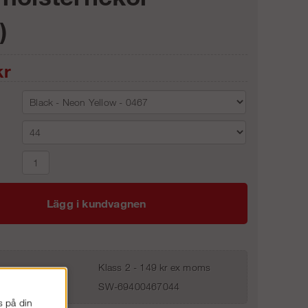
)
r
Lägg i kundvagnen
Klass 2 - 149 kr ex moms
SW-69400467044
s på din