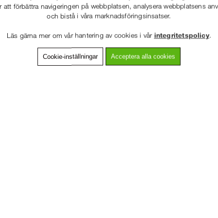
r att förbättra navigeringen på webbplatsen, analysera webbplatsens a
och bistå i våra marknadsföringsinsatser.
86-53 000
Service hela vägen
Läs gärna mer om vår hantering av cookies i vår
integritetspolicy
.
 snabb leverans
Prisgaranti
Cookie-inställningar
Acceptera alla cookies
VÄLKOMMEN TILL
SNICKARKLÄDER.S
vning
Detaljerad info
Van
VÄNLIGEN VÄLJ PRIVAT ELLER FÖRETAG NEDAN.
 av Schoeller® softshell med 4-vägsstretch som ger överlägsen flexibili
ner i kombination med förböjda ben och figurnära passform lämnar det hä
ll med 4-vägsstretch
PRIVAT INKL. MOMS
itstarkt 3-lagers CORDURA® på underbenen
mortex® Kevlar®-fibrer i fullstretch från DuPontTM
med Duraflex®-spänne
FÖRETAG EXKL. MOMS
-154
mid, 20 % polyuretan, 7 % elastan Schoeller®, 220 g/m². Kontrasttyg: