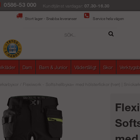
0586-53 000
Kundtjänst vardagar:
07.30-16.30
Stort lager - Snabba leveranser
Service hela vägen
elkläder
Dam
Barn & Junior
Vädertåligt
Skor
Verktygsb
rkarbyxor
/
Flexiwork - Softshellbyxa+ med hölsterfickor (herr) | Snickar
Flex
Soft
med 