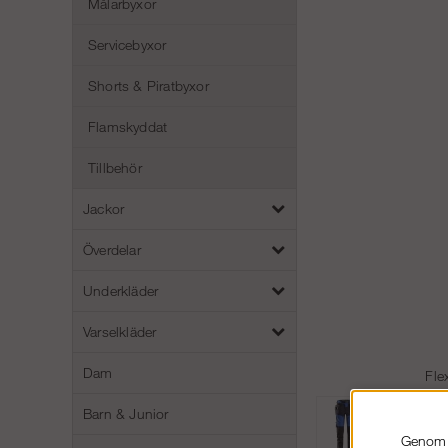
Målarbyxor
Servicebyxor
Shorts & Piratbyxor
Flamskyddat
Tillbehör
Jackor
Överdelar
Underkläder
Varselkläder
Dam
Fle
Barn & Junior
Genom a