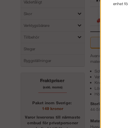
Vädertåligt
enhet fö
05
Skor
Stora lager -
Verktygsbärare
Tillbehör
Beskri
Stegar
Avancerad arbetsbyxa
Byggställningar
material och funktio
Schoeller® softshe
Vattentätt och sl
Fraktpriser
KneeGuard™ med Ar
(exkl. moms)
Löstagbart bälte 
Hölsterfickor
Paket inom Sverige:
Storlek:
149 kronor
44-58, 88-116, 148
Varor levereras till närmaste
Material:
ombud för privatpersoner
Huvudtyg: 73 % polya