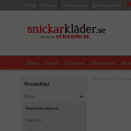
Villkor
Om oss
Kontakta oss
Storleksguiden
Byxor
Jackor
Överdelar
Underkläder
Vars
Hem
/
Byxor
/
Hantve
Produkter
Byxor
Hantverkarbyxor
Helbyxor