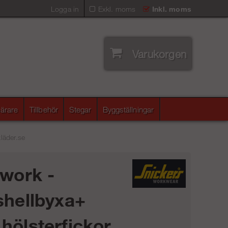
Logga in
Exkl. moms
Inkl. moms
Varukorgen
ärare
Tillbehör
Stegar
Byggställningar
kläder.se
iwork -
shellbyxa+
hölsterfickor