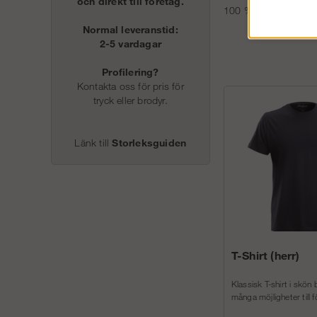
och direkt till företag.
100 % polyamid CORD
Normal leveranstid:
2-5 vardagar
Profilering?
Kontakta oss för pris för
tryck eller brodyr.
Länk till
Storleksguiden
T-Shirt (herr)
Klassisk T-shirt i skön
många möjligheter till f