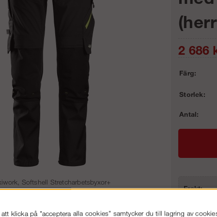
(herr
2 686
k
Färg:
Storlek:
Antal:
xiwork, Softshell Stretcharbetsbyxor+
Frakt:
Artnr:
tt klicka på "acceptera alla cookies" samtycker du till lagring av cookie