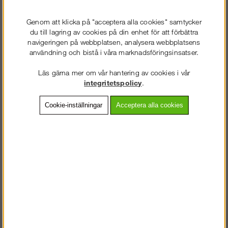
AllroundWork - Arbetsbyxa i
Genom att klicka på "acceptera alla cookies" samtycker
du till lagring av cookies på din enhet för att förbättra
fullstretch med hölsterfickor
navigeringen på webbplatsen, analysera webbplatsens
användning och bistå i våra marknadsföringsinsatser.
(herr)
Läs gärna mer om vår hantering av cookies i vår
integritetspolicy
.
1 536
kr
Cookie-inställningar
Acceptera alla cookies
Färg:
Storlek EU:
Lägg i kundvagnen
Frakt:
Klass 2 - 149 kr ex moms