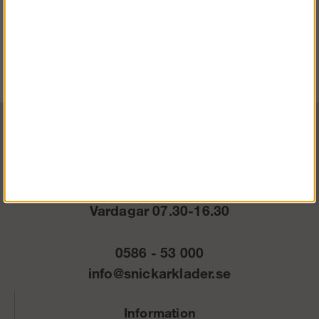
44-64, 88-124, 146-162, 192-212, 250-258
Material:
Huvudtyg: 91,5 % polyamid, 8,5 % elastan, 250 g/m². Förstärkning:
100 % polyester CORDURA®, 320 g/m². Förstärkning: 100 %
polyamid CORDURA®, 205 g/m².
Vardagar 07.30-16.30
0586 - 53 000
info@snickarklader.se
Information