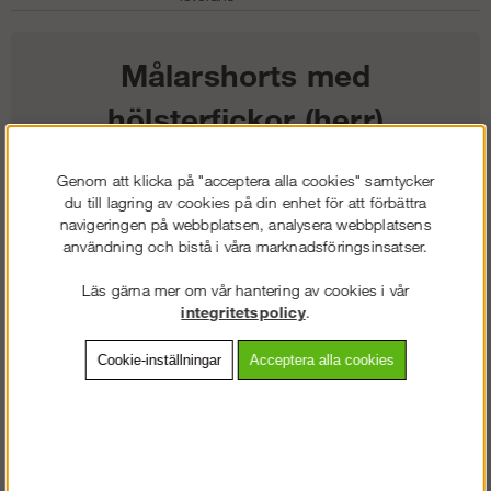
Målarshorts med
hölsterfickor (herr)
686
kr
Genom att klicka på "acceptera alla cookies" samtycker
du till lagring av cookies på din enhet för att förbättra
navigeringen på webbplatsen, analysera webbplatsens
Färg:
användning och bistå i våra marknadsföringsinsatser.
Storlek:
Läs gärna mer om vår hantering av cookies i vår
integritetspolicy
.
Lägg i kundvagnen
Cookie-inställningar
Acceptera alla cookies
Frakt:
Klass 2 - 149 kr ex moms
Artnr:
SW-30750909042