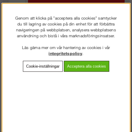
Genom att klicka på "acceptera alla cookies" samtycker
du till lagring av cookies på din enhet för att förbättra
Frakt:
Klass 6 - 595 kr ex moms
navigeringen på webbplatsen, analysera webbplatsens
Artnr:
ST-30305
användning och bistå i våra marknadsföringsinsatser.
Läs gärna mer om vår hantering av cookies i vår
integritetspolicy
.
Beskrivning
Cookie-inställningar
Acceptera alla cookies
Detaljerad info
Vanliga frågor
TILLFÄLLIGT PARTI - BEGRÄNSAT ANTAL!
En kompositplattform som är betydligt lättare jämfört med andra
plattformar i t.ex. trä samt har en längre livslängd.
Passar till Haki.