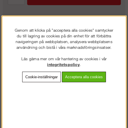
Frakt:
Klass 4 - 399 kr ex moms
Genom att klicka på "acceptera alla cookies" samtycker
Artnr:
EB-EB14560
du till lagring av cookies på din enhet för att förbättra
navigeringen på webbplatsen, analysera webbplatsens
användning och bistå i våra marknadsföringsinsatser.
Beskrivning
Läs gärna mer om vår hantering av cookies i vår
integritetspolicy
.
Detaljerad info
Cookie-inställningar
Acceptera alla cookies
Vanliga frågor
AD 200S har starkt och robust hölje och är idealisk för torkning i
den mycket tuffa bygg- och uthyrningsbranschen, och även efter
vattenskador. Kondenseringstekniken skapar en jämn avfuktning där
kondensvattnet rinner ner i baljan. Maskinen är försedd med en
huvudströmbrytare och en larmlampa som lyser om baljan är full.
Maskinen är försedd med transportbåge som underlättar förflyttning.