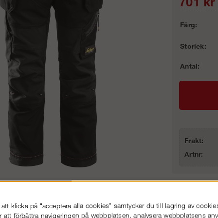
701
kr
Färg:
Storlek:
Antal:
Frakt:
Artnr:
FlexiWork, Barnbyxa
tt klicka på "acceptera alla cookies" samtycker du till lagring av cookie
Stora l
r att förbättra navigeringen på webbplatsen, analysera webbplatsens a