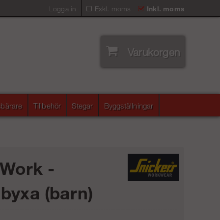
Logga in
Exkl. moms
Inkl. moms
Varukorgen
sbärare
Tillbehör
Stegar
Byggställningar
iWork -
byxa (barn)