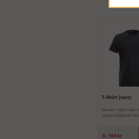
T-Shirt (herr)
Klassisk T-shirt i skön
många möjligheter till f
fr. 104 kr