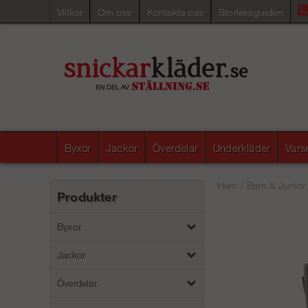
Villkor
Om oss
Kontakta oss
Storleksguiden
Byxor
Jackor
Överdelar
Underkläder
Vars
Hem
/
Barn & Junior
Produkter
Byxor
Jackor
Överdelar