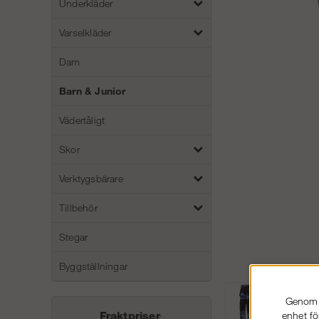
Underkläder
Varselkläder
Dam
Barn & Junior
Vädertåligt
Skor
Verktygsbärare
Tillbehör
Stegar
Byggställningar
Genom a
Fraktpriser
enhet fö