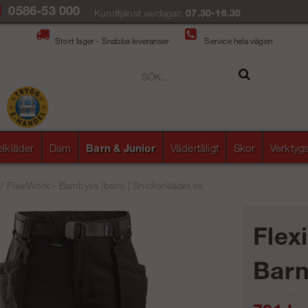
0586-53 000
Kundtjänst vardagar:
07.30-16.30
Stort lager - Snabba leveranser
Service hela vägen
elkläder
Dam
Barn & Junior
Vädertåligt
Skor
Verktyg
/
FlexiWork - Barnbyxa (barn) | Snickarkläder.se
Flex
Barn