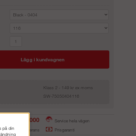
Lägg i kundvagnen
Klass 2 - 149 kr ex moms
SW-75050404116
0586-53 000
Service hela vägen
s på din
ager - snabb leverans
Prisgaranti
nvändning