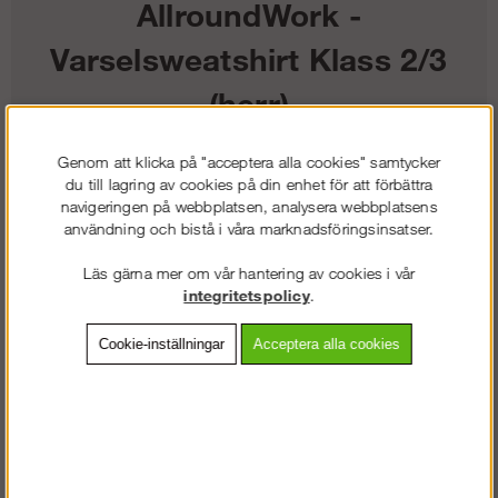
AllroundWork -
Varselsweatshirt Klass 2/3
(herr)
Genom att klicka på "acceptera alla cookies" samtycker
794
kr
du till lagring av cookies på din enhet för att förbättra
navigeringen på webbplatsen, analysera webbplatsens
Färg:
användning och bistå i våra marknadsföringsinsatser.
Läs gärna mer om vår hantering av cookies i vår
Storlek:
integritetspolicy
.
Lägg i kundvagnen
Cookie-inställningar
Acceptera alla cookies
Frakt:
Klass 2 - 149 kr ex moms
Artnr:
SW-80375500003