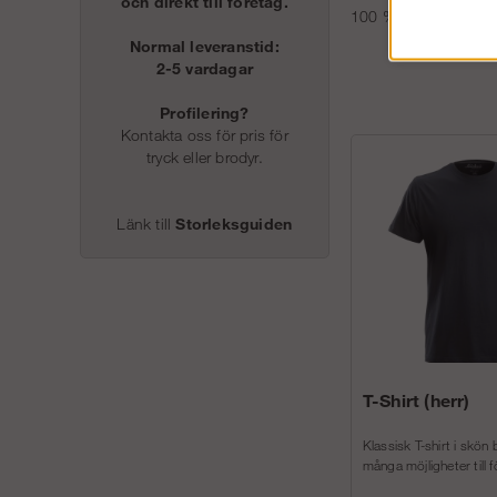
och direkt till företag.
100 % polyamid CORD
Normal leveranstid:
2-5 vardagar
Profilering?
Kontakta oss för pris för
tryck eller brodyr.
Länk till
Storleksguiden
T-Shirt (herr)
Klassisk T-shirt i skön
många möjligheter till f