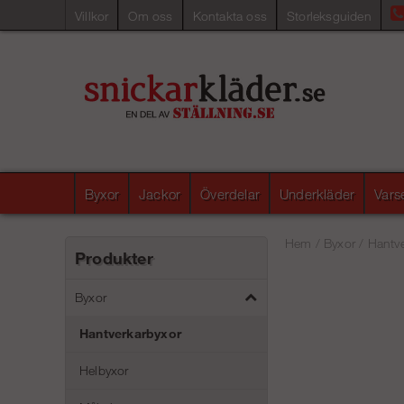
Villkor
Om oss
Kontakta oss
Storleksguiden
Byxor
Jackor
Överdelar
Underkläder
Vars
Hem
/
Byxor
/
Hantve
Produkter
Byxor
Hantverkarbyxor
Helbyxor