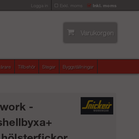
Logga in
Exkl. moms
Inkl. moms
Varukorgen
ärare
Tillbehör
Stegar
Byggställningar
iwork -
shellbyxa+
hölsterfickor