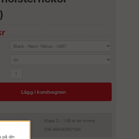
)
r
Lägg i kundvagnen
Klass 2 - 149 kr ex moms
SW-69400467044
s på din