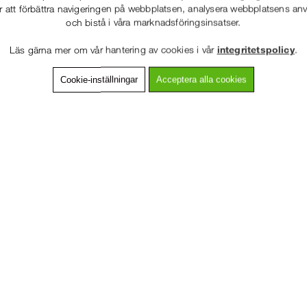
r att förbättra navigeringen på webbplatsen, analysera webbplatsens a
och bistå i våra marknadsföringsinsatser.
86-53 000
Service hela vägen
Läs gärna mer om vår hantering av cookies i vår
integritetspolicy
.
 snabb leverans
Prisgaranti
Cookie-inställningar
Acceptera alla cookies
VÄLKOMMEN TILL
SNICKARKLÄDER.S
vning
Detaljerad info
Van
VÄNLIGEN VÄLJ PRIVAT ELLER FÖRETAG NEDAN.
 av Schoeller® softshell med 4-vägsstretch som ger överlägsen flexibili
ner i kombination med förböjda ben och figurnära passform lämnar det hä
ll med 4-vägsstretch
PRIVAT INKL. MOMS
itstarkt 3-lagers CORDURA® på underbenen
mortex® Kevlar®-fibrer i fullstretch från DuPontTM
med Duraflex®-spänne
FÖRETAG EXKL. MOMS
-154
mid, 20 % polyuretan, 7 % elastan Schoeller®, 220 g/m². Kontrasttyg: