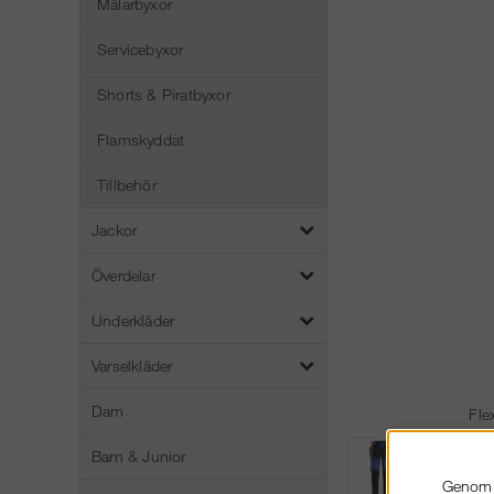
Målarbyxor
Servicebyxor
Shorts & Piratbyxor
Flamskyddat
Tillbehör
Jackor
Överdelar
Underkläder
Varselkläder
Dam
Fle
Barn & Junior
Genom a