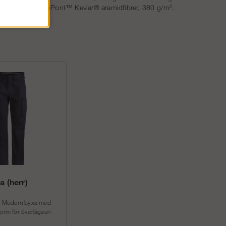
astan, 18 % DuPont™ Kevlar® aramidfibrer, 380 g/m².
a (herr)
ck. Modern byxa med
form för överlägsen