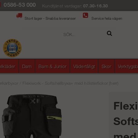
0586-53 000
Kundtjänst vardagar:
07.30-16.30
Stort lager - Snabba leveranser
Service hela vägen
elkläder
Dam
Barn & Junior
Vädertåligt
Skor
Verktygsb
rkarbyxor
/
Flexiwork - Softshellbyxa+ med hölsterfickor (herr)
Flex
Soft
med 