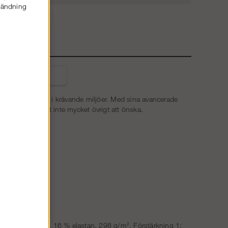
nvändning
E
liga frågor
tet och funktion i krävande miljöer. Med sina avancerade
r arbetsplagget inte mycket övrigt att önska.
 84 % polyamid, 16 % elastan, 298 g/m². Förstärkning 1: