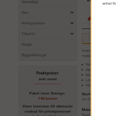
Vädertåligt
enhet fö
05
Skor
Stora lager -
Verktygsbärare
Tillbehör
Beskri
Stegar
Avancerad arbetsbyxa
Byggställningar
material och funktio
Schoeller® softshe
Vattentätt och sl
Fraktpriser
KneeGuard™ med Ar
(exkl. moms)
Löstagbart bälte 
Hölsterfickor
Paket inom Sverige:
Storlek:
149 kronor
44-58, 88-116, 148
Varor levereras till närmaste
Material:
ombud för privatpersoner
Huvudtyg: 73 % polya