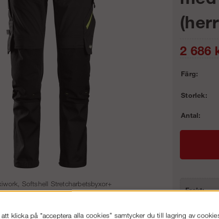
(herr
2 686
k
Färg:
Storlek:
Antal:
xiwork, Softshell Stretcharbetsbyxor+
Frakt:
Artnr:
tt klicka på "acceptera alla cookies" samtycker du till lagring av cookie