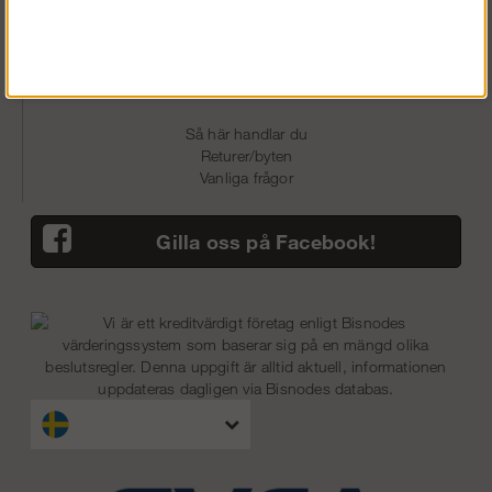
Köpvillkor
Om Oss
Fraktsätt
Betalsätt
Så här handlar du
Returer/byten
Vanliga frågor
Gilla oss på Facebook!