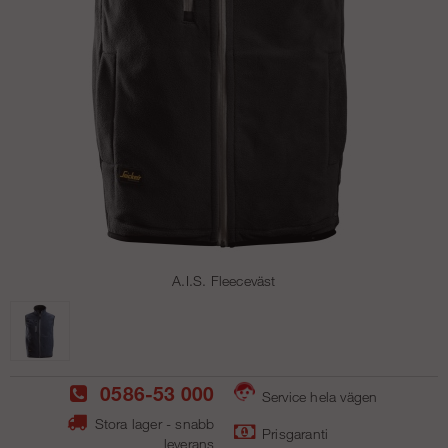
A.I.S. Fleeceväst
0586-53 000
Service hela vägen
Stora lager - snabb
Prisgaranti
leverans