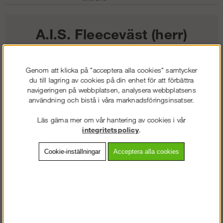
A.I.S. Fleeceväst (herr)
686
kr
Genom att klicka på "acceptera alla cookies" samtycker
du till lagring av cookies på din enhet för att förbättra
Färg:
navigeringen på webbplatsen, analysera webbplatsens
användning och bistå i våra marknadsföringsinsatser.
Storlek:
Läs gärna mer om vår hantering av cookies i vår
integritetspolicy
.
Lägg i kundvagnen
Cookie-inställningar
Acceptera alla cookies
Frakt:
Klass 2 - 149 kr ex moms
Artnr:
SW-80140400003