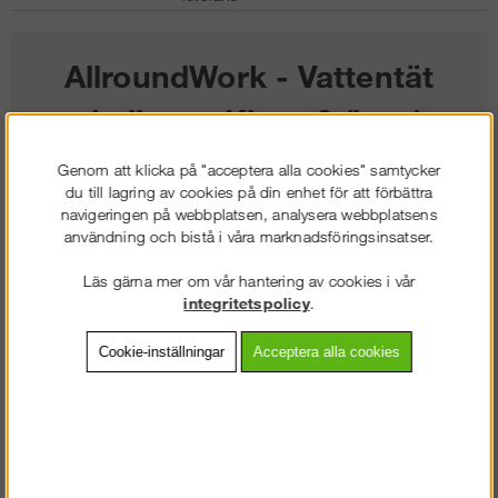
AllroundWork - Vattentät
skalbyxa, Klass 2 (herr)
Genom att klicka på "acceptera alla cookies" samtycker
1 451
kr
du till lagring av cookies på din enhet för att förbättra
navigeringen på webbplatsen, analysera webbplatsens
användning och bistå i våra marknadsföringsinsatser.
Färg:
Läs gärna mer om vår hantering av cookies i vår
Storlek:
integritetspolicy
.
Lägg i kundvagnen
Cookie-inställningar
Acceptera alla cookies
Frakt:
Klass 2 - 149 kr ex moms
Artnr:
SW-65305558003