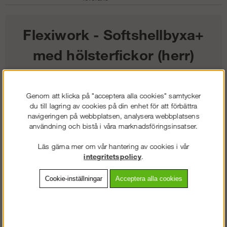
Flexiwork - Softshellbyxa+
med hölsterfickor (herr)
2 686
kr
Genom att klicka på "acceptera alla cookies" samtycker
du till lagring av cookies på din enhet för att förbättra
Färg:
navigeringen på webbplatsen, analysera webbplatsens
användning och bistå i våra marknadsföringsinsatser.
Storlek:
Läs gärna mer om vår hantering av cookies i vår
integritetspolicy
.
Lägg i kundvagnen
Cookie-inställningar
Acceptera alla cookies
Frakt:
Klass 2 - 149 kr ex moms
Artnr:
SW-69400467044