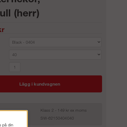
ll (herr)
r
Lägg i kundvagnen
Klass 2 - 149 kr ex moms
SW-62150404040
s på din