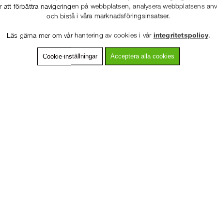
r att förbättra navigeringen på webbplatsen, analysera webbplatsens a
och bistå i våra marknadsföringsinsatser.
86-53 000
Service hela vägen
Läs gärna mer om vår hantering av cookies i vår
integritetspolicy
.
 snabb leverans
Prisgaranti
Cookie-inställningar
Acceptera alla cookies
VÄLKOMMEN TILL
SNICKARKLÄDER.S
vning
Detaljerad info
Van
VÄNLIGEN VÄLJ PRIVAT ELLER FÖRETAG NEDAN.
med hölsterfickor för daglig användning. Den här slitstarka byxan har n
ra krävande miljöer.
 förstärkt med CORDURA® 1000
PRIVAT INKL. MOMS
skydd
lixtlåsfack
pennfack
FÖRETAG EXKL. MOMS
-162, 192-212, 250-258