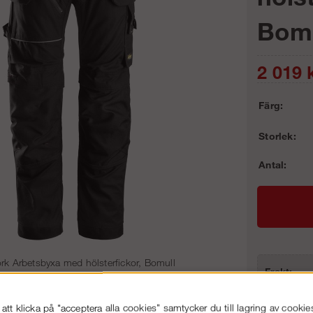
Bomu
2 019
k
Färg:
Storlek:
Antal:
rk Arbetsbyxa med hölsterfickor, Bomull
Frakt:
Artnr:
tt klicka på "acceptera alla cookies" samtycker du till lagring av cookie