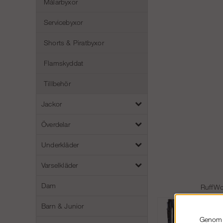
Målarbyxor
Servicebyxor
Shorts & Piratbyxor
Flamskyddat
Tillbehör
Jackor
Överdelar
Underkläder
Varselkläder
Dam
RuffWo
Barn & Junior
Genom a