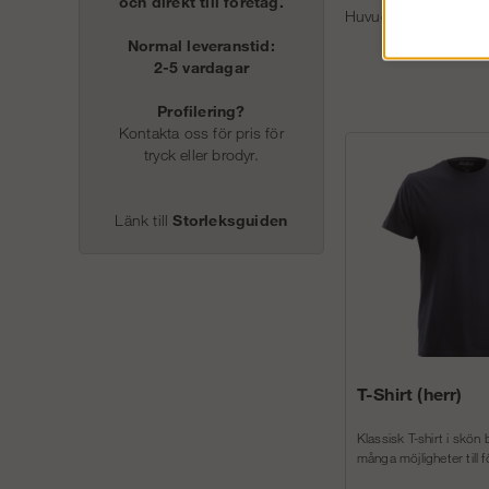
och direkt till företag.
Huvudtyg: 100 % bo
Normal leveranstid:
2-5 vardagar
Profilering?
Kontakta oss för pris för
tryck eller brodyr.
Länk till
Storleksguiden
T-Shirt (herr)
Klassisk T-shirt i skön
många möjligheter till f