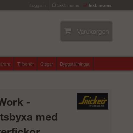
Logga in
Exkl. moms
Inkl. moms
Varukorgen
ärare
Tillbehör
Stegar
Byggställningar
Work -
tsbyxa med
erfickor,