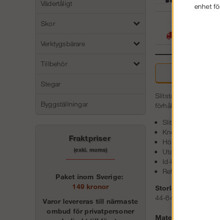
Vädertåligt
enhet fö
05
Skor
Stora lager -
Verktygsbärare
Tillbehör
Beskri
Stegar
Slitstark arbetsbyxa 
Byggställningar
förhållanden och and
Slitstark bomull
KneeGuard™-knä
Fraktpriser
Hölsterfickor med b
(exkl. moms)
Utanpåficka med 
Id-korthållare
Reflexdetaljer
Paket inom Sverige:
149 kronor
Storlek:
44-64, 88-128, 146
Varor levereras till närmaste
ombud för privatpersoner
Material: