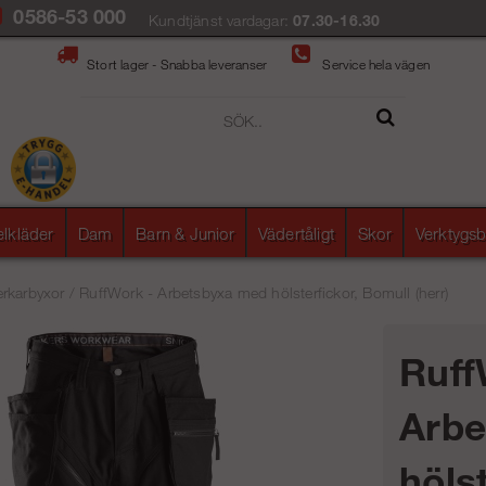
0586-53 000
Kundtjänst vardagar:
07.30-16.30
Stort lager - Snabba leveranser
Service hela vägen
elkläder
Dam
Barn & Junior
Vädertåligt
Skor
Verktygsb
rkarbyxor
/
RuffWork - Arbetsbyxa med hölsterfickor, Bomull (herr)
Ruff
Arbe
hölst