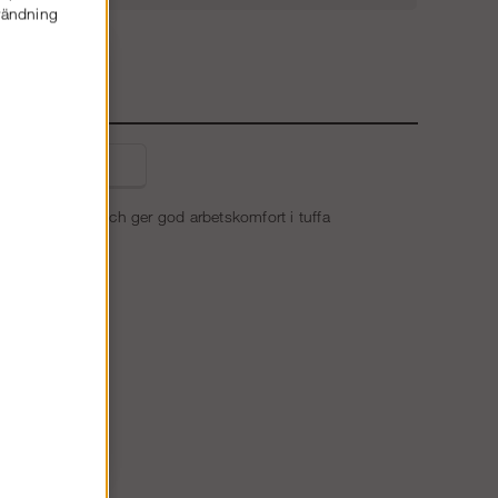
nvändning
E
liga frågor
ormal passform och ger god arbetskomfort i tuffa