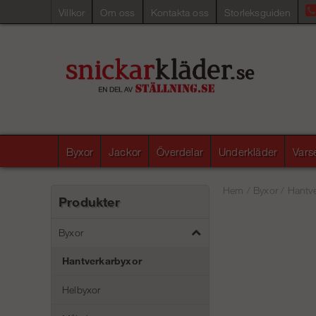
Villkor
Om oss
Kontakta oss
Storleksguiden
Byxor
Jackor
Överdelar
Underkläder
Vars
Hem
/
Byxor
/
Hantve
Produkter
Byxor
Hantverkarbyxor
Helbyxor