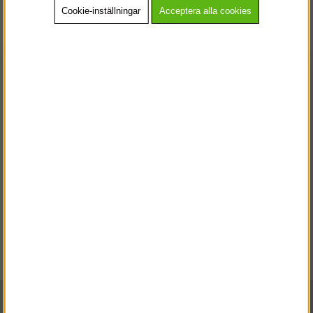
Cookie-inställningar
Acceptera alla cookies
Jackor
Västar
VÄLKOMMEN TILL
SNICKARKLÄDER.SE
VÄNLIGEN VÄLJ PRIVAT ELLER FÖRETAG NEDAN.
PRIVAT INKL. MOMS
Regnställ
FÖRETAG EXKL. MOMS