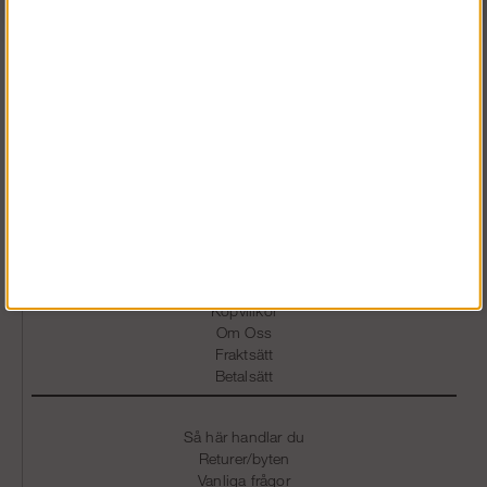
Vardagar 07.30-16.30
0586 - 53 000
info@snickarklader.se
Information
Köpvillkor
Om Oss
Fraktsätt
Betalsätt
Så här handlar du
Returer/byten
Vanliga frågor