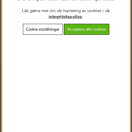
Läs gärna mer om vår hantering av cookies i vår
integritetspolicy
.
Målarbyxor
Servicebyxor
Cookie-inställningar
Acceptera alla cookies
VÄLKOMMEN TILL
SNICKARKLÄDER.SE
Shorts & Piratbyxor
Flamskyddat
VÄNLIGEN VÄLJ PRIVAT ELLER FÖRETAG NEDAN.