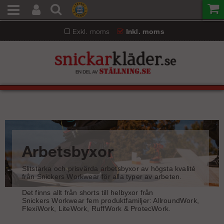
Exkl. moms
Inkl. moms
Arbetsbyxor
Slitstarka och prisvärda arbetsbyxor av högsta kvalité
från Snickers Workwear för alla typer av arbeten.
Det finns allt från shorts till helbyxor från
Snickers Workwear fem produktfamiljer: AllroundWork,
FlexiWork, LiteWork, RuffWork & ProtecWork.