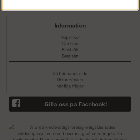
info@snickarklader.se
Information
Köpvillkor
Om Oss
Fraktsätt
Betalsätt
Så här handlar du
Returer/byten
Vanliga frågor
Gilla oss på Facebook!