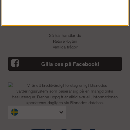
Köpvillkor
Om Oss
Fraktsätt
Betalsätt
Så här handlar du
Returer/byten
Vanliga frågor
Gilla oss på Facebook!