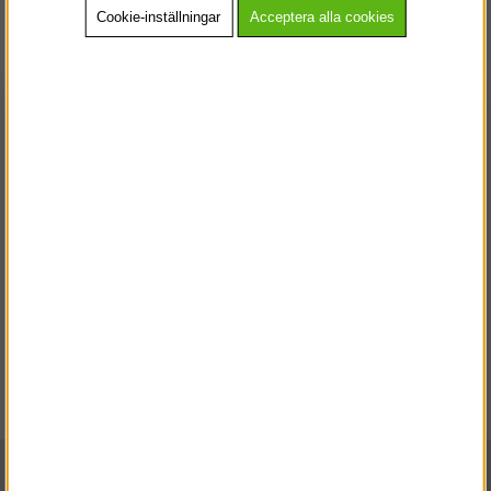
Cookie-inställningar
Acceptera alla cookies
Jackor
Västar
VÄLKOMMEN TILL
SNICKARKLÄDER.SE
VÄNLIGEN VÄLJ PRIVAT ELLER FÖRETAG NEDAN.
PRIVAT INKL. MOMS
Regnställ
FÖRETAG EXKL. MOMS