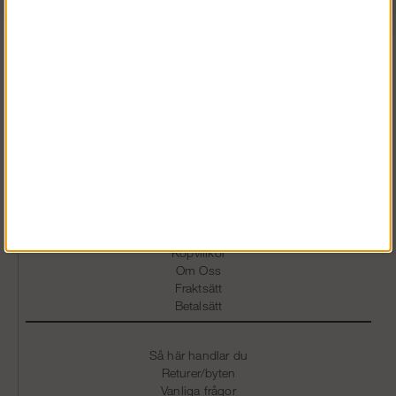
Vardagar 07.30-16.30
0586 - 53 000
info@snickarklader.se
Information
Köpvillkor
Om Oss
Fraktsätt
Betalsätt
Så här handlar du
Returer/byten
Vanliga frågor