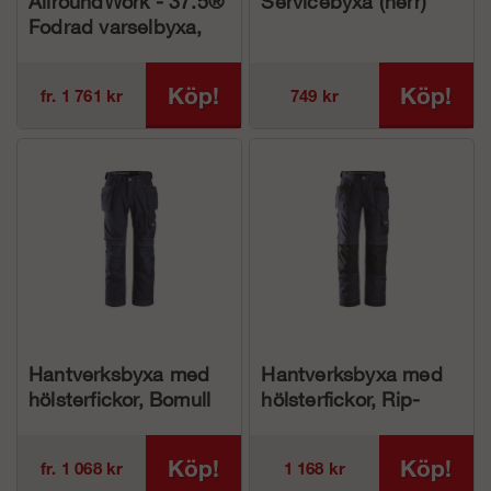
AllroundWork - 37.5®
Servicebyxa (herr)
Fodrad varselbyxa,
Klass 2 (herr)
Köp!
Köp!
fr. 1 761 kr
749 kr
Hantverksbyxa med
Hantverksbyxa med
hölsterfickor, Bomull
hölsterfickor, Rip-
(herr)
Stop (herr)
Köp!
Köp!
fr. 1 068 kr
1 168 kr