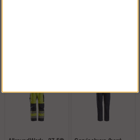
AllroundWork - 37.5®
FlexiWork - GORE-
Fodrad byxa (herr)
TEX 37.5® Fodrad
byxa med
hölsterfickor (herr)
Köp!
Köp!
fr. 1 589 kr
5 418 kr