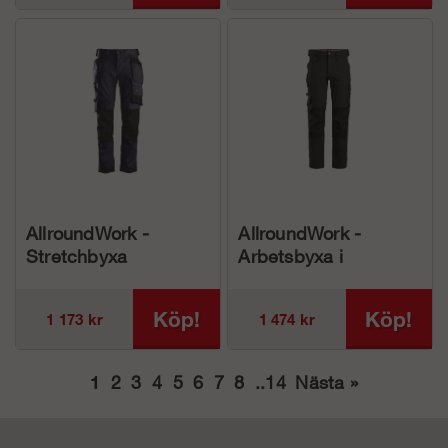
AllroundWork -
AllroundWork -
Stretchbyxa
Arbetsbyxa i
Hölsterfickor (herr)
fullstretch (herr)
Köp!
Köp!
1 173 kr
1 474 kr
1
2
3
4
5
6
7
8
..
14
Nästa
»