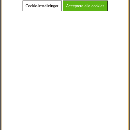
Cookie-inställningar
Acceptera alla cookies
Köp!
Köp!
2 606 kr
1 213 kr
Rund krage T-shirt Kl
T-Shirt Långärm PW
PW Svart Stl: XS
Marinblå Stl: XS
Köp!
Köp!
1 213 kr
1 245 kr