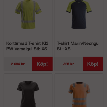
Kortärmad T-shirt Kl3
T-shirt Marin/Neongul
PW Varselgul Stl: XS
Stl: XS
Köp!
Köp!
2 084 kr
325 kr