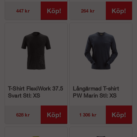
Köp!
Köp!
447 kr
264 kr
T-Shirt FlexiWork 37.5
Långärmad T-shirt
Svart Stl: XS
PW Marin Stl: XS
Köp!
Köp!
628 kr
1 306 kr