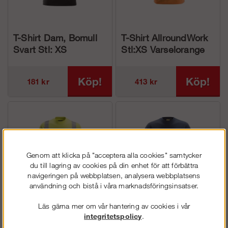
T-Shirt Dam, Bomull
T-Shirt AllroundWork
Svart Stl: XS
Stl:XS Varselorange
Köp!
Köp!
181 kr
413 kr
Genom att klicka på "acceptera alla cookies" samtycker
du till lagring av cookies på din enhet för att förbättra
navigeringen på webbplatsen, analysera webbplatsens
användning och bistå i våra marknadsföringsinsatser.
Läs gärna mer om vår hantering av cookies i vår
Långärmad T-shirt Kl3
Kortärmad T-shirt PW
integritetspolicy
.
PW Varselgul Stl: XS
Marin Stl: XS