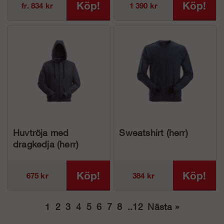
Köp!
Köp!
fr. 834 kr
1 390 kr
Huvtröja med
Sweatshirt (herr)
dragkedja (herr)
Köp!
Köp!
675 kr
384 kr
1
2
3
4
5
6
7
8
..
12
Nästa
»