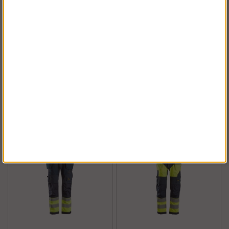
AllroundWork - Shorts
FlexiWork -
med stretch och
Golvläggarbyxa+ med
hölsterfickor (herr)
hölsterfickor (herr)
Köp!
Köp!
fr. 911 kr
fr. 1 981 kr