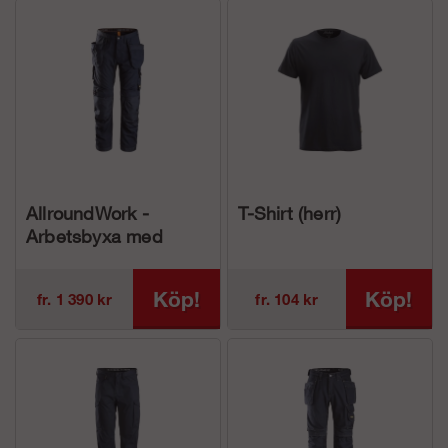
AllroundWork -
T-Shirt (herr)
Arbetsbyxa med
hölsterfickor (herr)
Köp!
Köp!
fr. 1 390 kr
fr. 104 kr