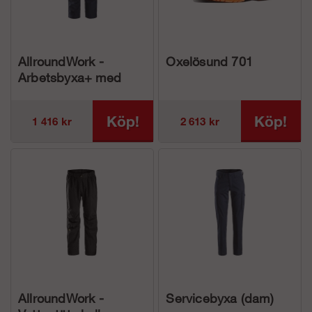
AllroundWork -
Oxelösund 701
Arbetsbyxa+ med
hölsterfickor (dam)
Köp!
Köp!
1 416 kr
2 613 kr
AllroundWork -
Servicebyxa (dam)