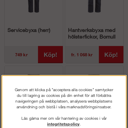
Servicebyxa (herr)
Hantverksbyxa med
hölsterfickor, Bomull
(herr)
Köp!
Köp!
749 kr
fr. 1 068 kr
Genom att klicka på "acceptera alla cookies" samtycker
du till lagring av cookies på din enhet för att förbättra
navigeringen på webbplatsen, analysera webbplatsens
användning och bistå i våra marknadsföringsinsatser.
Läs gärna mer om vår hantering av cookies i vår
integritetspolicy
.
AllroundWork -
AllroundWork -