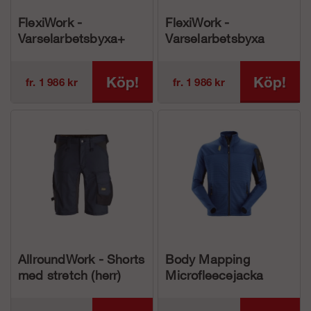
FlexiWork -
FlexiWork -
Varselarbetsbyxa+
Varselarbetsbyxa
med hölsterfickor,
med hölsterfickor,
Klass 1 (herr)
Klass 2 (herr)
Köp!
Köp!
fr. 1 986 kr
fr. 1 986 kr
AllroundWork - Shorts
Body Mapping
med stretch (herr)
Microfleecejacka
(herr)