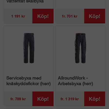
Vattentät skalbyxa
(herr)
Köp!
Köp!
1 191 kr
fr. 701 kr
Servicebyxa med
AllroundWork -
knäskyddsfickor (herr)
Arbetsbyxa (herr)
Köp!
Köp!
fr. 789 kr
fr. 1 319 kr